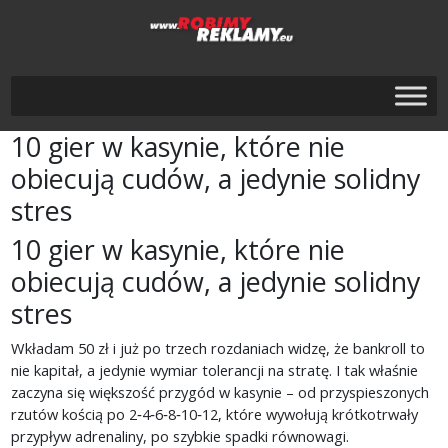
10 gier w kasynie, które nie
obiecują cudów, a jedynie solidny
stres
10 gier w kasynie, które nie
obiecują cudów, a jedynie solidny
stres
Wkładam 50 zł i już po trzech rozdaniach widzę, że bankroll to
nie kapitał, a jedynie wymiar tolerancji na stratę. I tak właśnie
zaczyna się większość przygód w kasynie – od przyspieszonych
rzutów kością po 2‑4‑6‑8‑10‑12, które wywołują krótkotrwały
przypływ adrenaliny, po szybkie spadki równowagi.