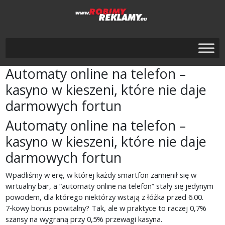
Automaty online na telefon –
kasyno w kieszeni, które nie daje
darmowych fortun
Automaty online na telefon –
kasyno w kieszeni, które nie daje
darmowych fortun
Wpadliśmy w erę, w której każdy smartfon zamienił się w
wirtualny bar, a “automaty online na telefon” stały się jedynym
powodem, dla którego niektórzy wstają z łóżka przed 6.00.
7‑kowy bonus powitalny? Tak, ale w praktyce to raczej 0,7%
szansy na wygraną przy 0,5% przewagi kasyna.