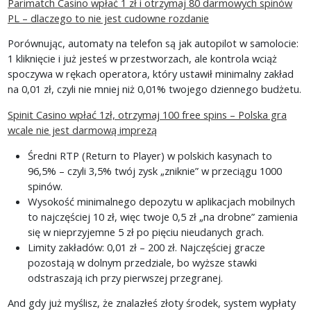
Parimatch Casino wpłać 1 zł i otrzymaj 80 darmowych spinów
PL – dlaczego to nie jest cudowne rozdanie
Porównując, automaty na telefon są jak autopilot w samolocie:
1 kliknięcie i już jesteś w przestworzach, ale kontrola wciąż
spoczywa w rękach operatora, który ustawił minimalny zakład
na 0,01 zł, czyli nie mniej niż 0,01% twojego dziennego budżetu.
Spinit Casino wpłać 1zł, otrzymaj 100 free spins – Polska gra
wcale nie jest darmową imprezą
Średni RTP (Return to Player) w polskich kasynach to
96,5% – czyli 3,5% twój zysk „zniknie” w przeciągu 1000
spinów.
Wysokość minimalnego depozytu w aplikacjach mobilnych
to najczęściej 10 zł, więc twoje 0,5 zł „na drobne” zamienia
się w nieprzyjemne 5 zł po pięciu nieudanych grach.
Limity zakładów: 0,01 zł – 200 zł. Najczęściej gracze
pozostają w dolnym przedziale, bo wyższe stawki
odstraszają ich przy pierwszej przegranej.
And gdy już myślisz, że znalazłeś złoty środek, system wypłaty