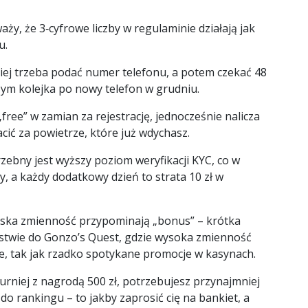
ży, że 3‑cyfrowe liczby w regulaminie działają jak
u.
ściej trzeba podać numer telefonu, a potem czekać 48
czym kolejka po nowy telefon w grudniu.
free” w zamian za rejestrację, jednocześnie nalicza
acić za powietrze, które już wdychasz.
trzebny jest wyższy poziom weryfikacji KYC, co w
, a każdy dodatkowy dzień to strata 10 zł w
 niska zmienność przypominają „bonus” – krótka
ństwie do Gonzo’s Quest, gdzie wysoka zmienność
e, tak jak rzadko spotykane promocje w kasynach.
urniej z nagrodą 500 zł, potrzebujesz przynajmniej
do rankingu – to jakby zaprosić cię na bankiet, a