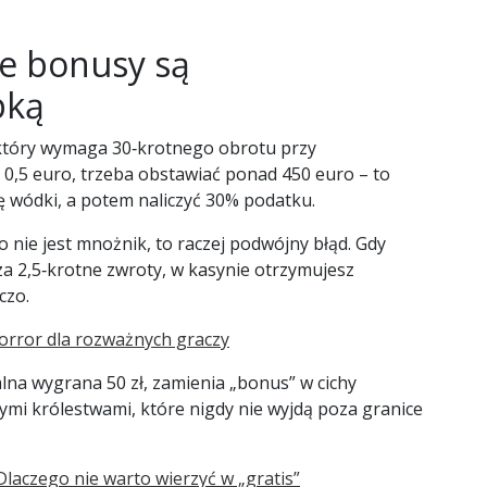
e bonusy są
pką
który wymaga 30‑krotnego obrotu przy
 0,5 euro, trzeba obstawiać ponad 450 euro – to
ę wódki, a potem naliczyć 30% podatku.
to nie jest mnożnik, to raczej podwójny błąd. Gdy
a 2,5‑krotne zwroty, w kasynie otrzymujesz
czo.
orror dla rozważnych graczy
na wygrana 50 zł, zamienia „bonus” w cichy
nymi królestwami, które nigdy nie wyjdą poza granice
laczego nie warto wierzyć w „gratis”