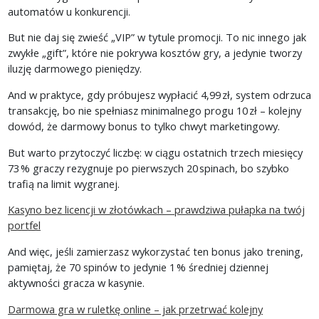
automatów u konkurencji.
But nie daj się zwieść „VIP” w tytule promocji. To nic innego jak
zwykłe „gift”, które nie pokrywa kosztów gry, a jedynie tworzy
iluzję darmowego pieniędzy.
And w praktyce, gdy próbujesz wypłacić 4,99 zł, system odrzuca
transakcję, bo nie spełniasz minimalnego progu 10 zł – kolejny
dowód, że darmowy bonus to tylko chwyt marketingowy.
But warto przytoczyć liczbę: w ciągu ostatnich trzech miesięcy
73 % graczy rezygnuje po pierwszych 20 spinach, bo szybko
trafią na limit wygranej.
Kasyno bez licencji w złotówkach – prawdziwa pułapka na twój
portfel
And więc, jeśli zamierzasz wykorzystać ten bonus jako trening,
pamiętaj, że 70 spinów to jedynie 1 % średniej dziennej
aktywności gracza w kasynie.
Darmowa gra w ruletkę online – jak przetrwać kolejny