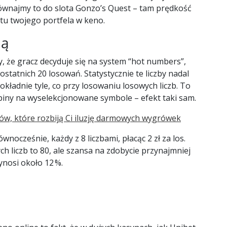
ównajmy to do slota Gonzo’s Quest – tam prędkość
tu twojego portfela w keno.
ją
y, że gracz decyduje się na system “hot numbers”,
 ostatnich 20 losowań. Statystycznie te liczby nadal
dokładnie tyle, co przy losowaniu losowych liczb. To
piny na wyselekcjonowane symbole – efekt taki sam.
któw, które rozbiją Ci iluzję darmowych wygrówek
nocześnie, każdy z 8 liczbami, płacąc 2 zł za los.
ych liczb to 80, ale szansa na zdobycie przynajmniej
ynosi około 12 %.