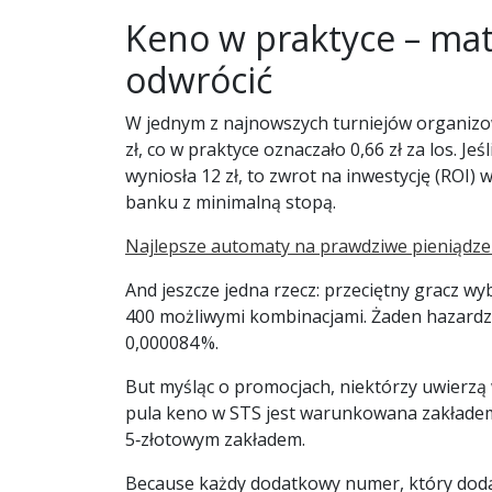
Keno w praktyce – mat
odwrócić
W jednym z najnowszych turniejów organizow
zł, co w praktyce oznaczało 0,66 zł za los. J
wyniosła 12 zł, to zwrot na inwestycję (ROI) 
banku z minimalną stopą.
Najlepsze automaty na prawdziwe pieniądze 2
And jeszcze jedna rzecz: przeciętny gracz wyb
400 możliwymi kombinacjami. Żaden hazardzis
0,000084 %.
But myśląc o promocjach, niektórzy uwierzą
pula keno w STS jest warunkowana zakładem
5‑złotowym zakładem.
Because każdy dodatkowy numer, który dodas