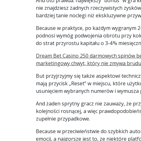
And oto prawda: największy “bonus” w gra ke
nie znajdziesz żadnych rzeczywistych zysków,
bardziej tanie noclegi niż ekskluzywne przywi
Because w praktyce, po każdym wygranym 2‑
podnosi wymóg podwojenia obrotu przy kole
do strat przyrostu kapitału o 3‑4 % miesięczn
Dream Bet Casino 250 darmowych spinów bez 
marketingowy chwyt, który nie zmywa brud
But przyjrzyjmy się także aspektowi technic
mają przycisk „Reset” w miejscu, które użyt
usunięciem wybranych numerów i wymusza p
And żaden sprytny gracz nie zauważy, że prz
kolejności rosnącej, a więc prawdopodobieńs
zupełnie przypadkowe.
Because w przeciwieństwie do szybkich aut
emocji, a najgorsze jest to, że niektóre pl