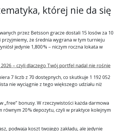
ematyka, której nie da się
anych przez Betsson gracze dostali 15 losów za 10
eśli przyjmiemy, że średnia wygrana w tym turnieju
wyniósł jedynie 1,800 % – niczym roczna lokata w
026 – czyli dlaczego Twój portfel nadal nie rośnie
iera 7 liczb z 70 dostępnych, co skutkuje 1 192 052
ta nie wyciągnie z tego większego udziału niż
 w „free” bonusy. W rzeczywistości każda darmowa
 równym 20 % depozytu, czyli w praktyce kolejnym
z, podwaja koszt twojego zakładu, ale jedynie