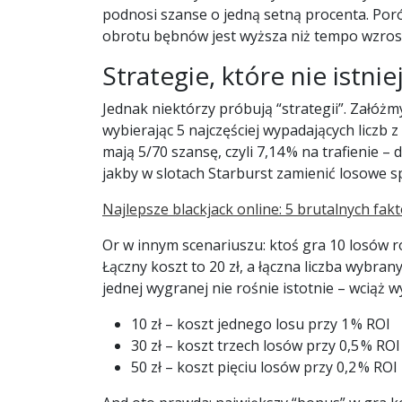
podnosi szanse o jedną setną procenta. Por
obrotu bębnów jest wyższa niż tempo wzros
Strategie, które nie istnie
Jednak niektórzy próbują “strategii”. Załóżm
wybierając 5 najczęściej wypadających liczb z
mają 5/70 szansę, czyli 7,14 % na trafienie – 
jakby w slotach Starburst zamienić losowe s
Najlepsze blackjack online: 5 brutalnych fa
Or w innym scenariuszu: ktoś gra 10 losów rów
Łączny koszt to 20 zł, a łączna liczba wybran
jednej wygranej nie rośnie istotnie – wciąż w
10 zł – koszt jednego losu przy 1 % ROI
30 zł – koszt trzech losów przy 0,5 % ROI
50 zł – koszt pięciu losów przy 0,2 % ROI