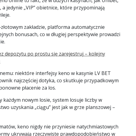
no online to fakt, że w dużych kasynach, jak Unibet,
 a jedynie „VIP” obietnice, które przypominają
leje.
złotowym zakładzie, platforma automatycznie
jnych bonusach, co w długiej perspektywie prowadzi
ie.
depozytu po prostu się zarejestruj – kolejny
u
znemu: niektóre interfejsy keno w kasynie LV BET
kownik najczęściej dotyka, co skutkuje przypadkowym
onowne płacenie za los.
y każdym nowym losie, system losuje liczby w
two uzyskania „ciągu” jest jak w grze planszowej –
omatów, keno nigdy nie przyniesie natychmiastowych
atformy ukrywają rzeczywiste prawdopodobieństwo w