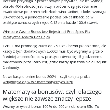
Betsson przyciąga 7‑procentowych przywitań, ale ich wymóg
obrotu 40‑krotności jest niczym próba rozgryźć równanie
kwadratowe po trzech kieliszkach wina. Unibet, z kolei, wymaga
30‑krotności, a jednocześnie podaje 6% cashback, co w
praktyce oznacza zysk rzędu 0,12 zł na każde 100 zł stawki.
Winscore Casino Bonus bez Rejestracji Free Spins PL:
Praktyczna Analiza Bez Bajek
LVBET ma promocję 200% do 2500 zł – brzmi jak obietnica, ale
każdy z tych dodatkowych 2500 zł musi być wygrany w grze o
średniej zmienności, co w praktyce równa się 15‑godzinnemu
maratonowi przy Starburst, gdzie każdy spin trwa nie dłużej niż
2 sekundy.
Nowe kasyno online bonus 200% – czyli kolejna próba
wciągnięcia cię w wir matematycznych iluzji
Matematyka bonusów, czyli dlaczego
większe nie zawsze znaczy lepsze
Weźmy przykład: bonus 100 % do 500 zł z obrotem 35x. To