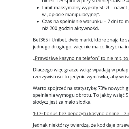
około 125 spinów przy średniej stawce 4 
Limit maksymalny wypłaty 50 zł – nawet 
w „opłacie manipulacyjnej”.
Czas na spełnienie warunku – 7 dni to mn
niż 200 godzin aktywności.
Bet365 i Unibet, dwie marki, które znają te s
jednego drugiego, więc nie ma co liczyć na 
„Prawdziwe kasyno na telefon” to nie mit, t
Dlaczego więc gracze wciąż wpadają w pułapkę
rzeczywistości to jedynie wymówka, aby wcis
Warto spojrzeć na statystykę: 73% nowych g
spełnienia wymogu obrotu. To jakby wziąć 5 k
słodycz jest za mało słodka.
10 zł bonus bez depozytu kasyno online – zim
Jednak niektórzy twierdzą, że kod daje prze