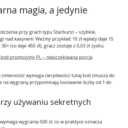
arna magia, a jedynie
obliczenia przy grach typu Starburst – szybkie,
gi nad kasynem. Weźmy przykład: 10 zł wpłaty daje 15
× (co daje 450 zł), gracz zostaje z 0,03 zł zysku.
u kod promocyjny PL – nieoczekiwana porcja
 zmienność wymaga cierpliwości; tutaj kod zmusza do
e na wygraną przypominają losowanie liczby od 1 do
przy używaniu sekretnych
wymaga wygrania 500 zł, co w praktyce oznacza