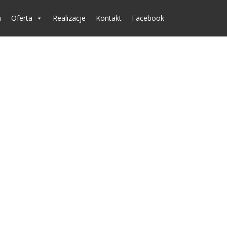
a
Oferta
Realizacje
Kontakt
Facebook