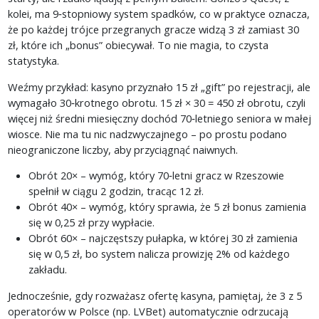
kolei, ma 9‑stopniowy system spadków, co w praktyce oznacza,
że po każdej trójce przegranych gracze widzą 3 zł zamiast 30
zł, które ich „bonus” obiecywał. To nie magia, to czysta
statystyka.
Weźmy przykład: kasyno przyznało 15 zł „gift” po rejestracji, ale
wymagało 30‑krotnego obrotu. 15 zł × 30 = 450 zł obrotu, czyli
więcej niż średni miesięczny dochód 70‑letniego seniora w małej
wiosce. Nie ma tu nic nadzwyczajnego – po prostu podano
nieograniczone liczby, aby przyciągnąć naiwnych.
Obrót 20× – wymóg, który 70‑letni gracz w Rzeszowie
spełnił w ciągu 2 godzin, tracąc 12 zł.
Obrót 40× – wymóg, który sprawia, że 5 zł bonus zamienia
się w 0,25 zł przy wypłacie.
Obrót 60× – najczęstszy pułapka, w której 30 zł zamienia
się w 0,5 zł, bo system nalicza prowizję 2% od każdego
zakładu.
Jednocześnie, gdy rozważasz ofertę kasyna, pamiętaj, że 3 z 5
operatorów w Polsce (np. LVBet) automatycznie odrzucają