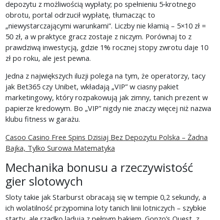
depozytu z możliwością wypłaty; po spełnieniu 5‑krotnego
obrotu, portal odrzucił wypłatę, tłumacząc to
„niewystarczającymi warunkami”. Liczby nie kłamią – 5×10 zł =
50 zł, a w praktyce gracz zostaje z niczym. Porównaj to z
prawdziwą inwestycją, gdzie 1% rocznej stopy zwrotu daje 10
zł po roku, ale jest pewna.
Jedna z największych iluzji polega na tym, że operatorzy, tacy
jak Bet365 czy Unibet, wkładają „VIP” w ciasny pakiet
marketingowy, który rozpakowują jak zimny, tanich prezent w
papierze kredowym. Bo „VIP” nigdy nie znaczy więcej niż nazwa
klubu fitness w garażu.
Casoo Casino Free Spins Dzisiaj Bez Depozytu Polska – Żadna
Bajka, Tylko Surowa Matematyka
Mechanika bonusu a rzeczywistość
gier slotowych
Sloty takie jak Starburst obracają się w tempie 0,2 sekundy, a
ich wolatilność przypomina loty tanich linii lotniczych – szybkie
starty, ale rzadko lądują z pełnym bakiem. Gonzo’s Quest, z