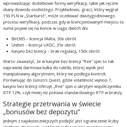
wprowadzając dodatkowe formy weryfikacji, takie jak ręczne
skany dowodu osobistego. Przykładowo, gracz, który wygrał
150 PLN w „Starburst”, może oczekiwać dwutygodniowego
procesu weryfikacji, podczas gdy w licencjonowanym miejscu ta
suma pojawi się na koncie w ciągu dwóch dni.
Bet365 – licencja Malta, 30x obrót
Unibet – licencja UKGC, 35x obrót
Kasyno bez licencji – brak regulacji, 150x obrót
Warto zauważyć, że w kasynie bez licencji “free” spin to tak
naprawdę darmowa kulka do ruletki, której wynik jest
manipulowany algorytmem, który nie podlega kontroli.
Porównując do Gonzo’s Quest, gdzie volatilność wynosi 7,
kasyno bez licencji oferuje „free” spin o ukrytym współczynniku
RTP 12%, czyli mniej niż połowa standardowego RTP w branży.
Strategie przetrwania w świecie
„bonusów bez depozytu”
Jednym z najskuteczniejszych podejść jest ograniczenie liczby