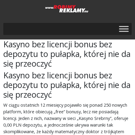
Kasyno bez licencji bonus bez
depozytu to pułapka, której nie da
się przeoczyć
Kasyno bez licencji bonus bez
depozytu to pułapka, której nie da
się przeoczyć
W ciągu ostatnich 12 miesięcy pojawiło się ponad 250 nowych
platform, które obiecują „free” bonusy, lecz nie posiadają
licencji. Jeden z nich, nazwany w sieci „Kasyno Srebrny”, oferuje
0,00 PLN depozytu, a jednocześnie ukrywa warunki tak
skomplikowane, że każdy matematyczny doktor z trójkątem