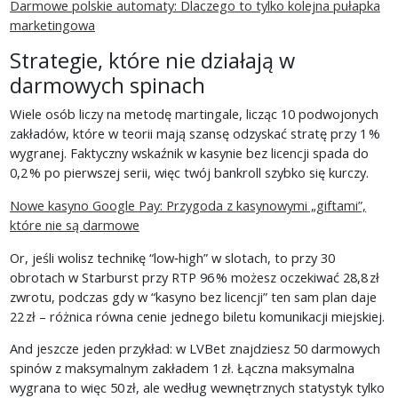
Darmowe polskie automaty: Dlaczego to tylko kolejna pułapka
marketingowa
Strategie, które nie działają w
darmowych spinach
Wiele osób liczy na metodę martingale, licząc 10 podwojonych
zakładów, które w teorii mają szansę odzyskać stratę przy 1 %
wygranej. Faktyczny wskaźnik w kasynie bez licencji spada do
0,2 % po pierwszej serii, więc twój bankroll szybko się kurczy.
Nowe kasyno Google Pay: Przygoda z kasynowymi „giftami”,
które nie są darmowe
Or, jeśli wolisz technikę “low‑high” w slotach, to przy 30
obrotach w Starburst przy RTP 96 % możesz oczekiwać 28,8 zł
zwrotu, podczas gdy w “kasyno bez licencji” ten sam plan daje
22 zł – różnica równa cenie jednego biletu komunikacji miejskiej.
And jeszcze jeden przykład: w LVBet znajdziesz 50 darmowych
spinów z maksymalnym zakładem 1 zł. Łączna maksymalna
wygrana to więc 50 zł, ale według wewnętrznych statystyk tylko