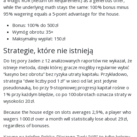
a 4‑digit ROR (Return on Requirement) as a generous offer,
while the underlying math stays the same: 100 % bonus minus
95 % wagering equals a 5‑point advantage for the house.
Bonus: 100 % do 500 zł
Wymóg obrotu: 35×
Maksymalny wypłat: 150 zł
Strategie, które nie istnieją
Do tej pory żaden z 12 analizowanych raportów nie wykazał, że
istnieje metoda, dzięki której gracze mogliby regularnie wybić
“kasyno bez obrotu” bez ryzyka utraty kapitału. Przykładowo,
strategia “dwie liczby pod 1 zł” w sieci od lat jest jedynie
pseudonauką, bo przy 9‑stopniowej progresji kapitał rośnie o
1 % przy każdym błędzie, co po 100 obrotach oznacza straty w
wysokości 20 zł.
Because the house edge on slots averages 2,9 %, a player who
wagers 1 000 zł over a month will statistically lose about 29 zł,
regardless of bonuses.
Kasyno na telefon Polska: Dlaczego Twój “VIP” to tylko kolejny