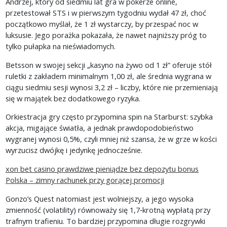
Andrzej, który od siedmiu lat gra w pokerze online,
przetestował STS i w pierwszym tygodniu wydał 47 zł, choć
początkowo myślał, że 1 zł wystarczy, by przespać noc w
luksusie. Jego porażka pokazała, że nawet najniższy próg to
tylko pułapka na nieświadomych.
Betsson w swojej sekcji „kasyno na żywo od 1 zł” oferuje stół
ruletki z zakładem minimalnym 1,00 zł, ale średnia wygrana w
ciągu siedmiu sesji wynosi 3,2 zł – liczby, które nie przemieniają
się w majątek bez dodatkowego ryzyka.
Orkiestracja gry często przypomina spin na Starburst: szybka
akcja, migające światła, a jednak prawdopodobieństwo
wygranej wynosi 0,5%, czyli mniej niż szansa, że w grze w kości
wyrzucisz dwójkę i jedynkę jednocześnie.
xon bet casino prawdziwe pieniądze bez depozytu bonus
Polska – zimny rachunek przy gorącej promocji
Gonzo’s Quest natomiast jest wolniejszy, a jego wysoka
zmienność (volatility) równoważy się 1,7‑krotną wypłatą przy
trafnym trafieniu. To bardziej przypomina długie rozgrywki