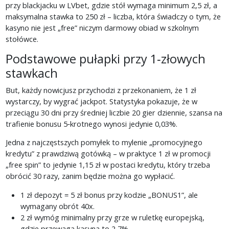
przy blackjacku w LVbet, gdzie stół wymaga minimum 2,5 zł, a
maksymalna stawka to 250 zł – liczba, która świadczy o tym, że
kasyno nie jest „free” niczym darmowy obiad w szkolnym
stołówce.
Podstawowe pułapki przy 1‑złowych
stawkach
But, każdy nowicjusz przychodzi z przekonaniem, że 1 zł
wystarczy, by wygrać jackpot. Statystyka pokazuje, że w
przeciągu 30 dni przy średniej liczbie 20 gier dziennie, szansa na
trafienie bonusu 5‑krotnego wynosi jedynie 0,03%.
Jedna z najczęstszych pomyłek to mylenie „promocyjnego
kredytu” z prawdziwą gotówką – w praktyce 1 zł w promocji
„free spin” to jedynie 1,15 zł w postaci kredytu, który trzeba
obrócić 30 razy, zanim będzie można go wypłacić.
1 zł depozyt = 5 zł bonus przy kodzie „BONUS1”, ale
wymagany obrót 40x.
2 zł wymóg minimalny przy grze w ruletkę europejską,
gdzie przewaga kasyna to 2,7%.