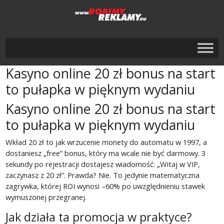
Kasyno online 20 zł bonus na start
to pułapka w pięknym wydaniu
Kasyno online 20 zł bonus na start
to pułapka w pięknym wydaniu
Wkład 20 zł to jak wrzucenie monety do automatu w 1997, a
dostaniesz „free” bonus, który ma wcale nie być darmowy. 3
sekundy po rejestracji dostajesz wiadomość: „Witaj w VIP,
zaczynasz z 20 zł”. Prawda? Nie. To jedynie matematyczna
zagrywka, której ROI wynosi –60% po uwzględnieniu stawek
wymuszonej przegranej.
Jak działa ta promocja w praktyce?