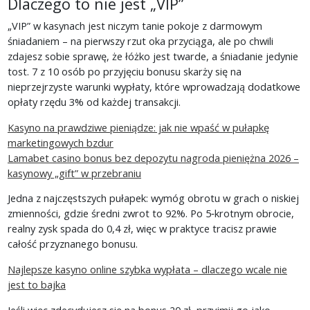
Dlaczego to nie jest „VIP”
„VIP” w kasynach jest niczym tanie pokoje z darmowym
śniadaniem – na pierwszy rzut oka przyciąga, ale po chwili
zdajesz sobie sprawę, że łóżko jest twarde, a śniadanie jedynie
tost. 7 z 10 osób po przyjęciu bonusu skarży się na
nieprzejrzyste warunki wypłaty, które wprowadzają dodatkowe
opłaty rzędu 3% od każdej transakcji.
Kasyno na prawdziwe pieniądze: jak nie wpaść w pułapkę
marketingowych bzdur
Lamabet casino bonus bez depozytu nagroda pieniężna 2026 –
kasynowy „gift” w przebraniu
Jedna z najczęstszych pułapek: wymóg obrotu w grach o niskiej
zmienności, gdzie średni zwrot to 92%. Po 5‑krotnym obrocie,
realny zysk spada do 0,4 zł, więc w praktyce tracisz prawie
całość przyznanego bonusu.
Najlepsze kasyno online szybka wypłata – dlaczego wcale nie
jest to bajka
Jeśli więc zdecydujesz się na bonus 20 zł, przyjmij go jako