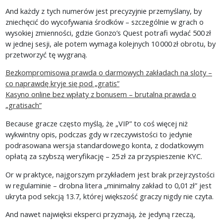
And każdy z tych numerów jest precyzyjnie przemyślany, by
zniechęcić do wycofywania środków – szczególnie w grach o
wysokiej zmienności, gdzie Gonzo’s Quest potrafi wydać 500 zł
w jednej sesji, ale potem wymaga kolejnych 10 000 zł obrotu, by
przetworzyć tę wygraną.
Bezkompromisowa prawda o darmowych zakładach na sloty –
co naprawdę kryje się pod „gratis”
Kasyno online bez wpłaty z bonusem – brutalna prawda o
„gratisach”
Because gracze często myślą, że „VIP” to coś więcej niż
wykwintny opis, podczas gdy w rzeczywistości to jedynie
podrasowana wersja standardowego konta, z dodatkowym
opłatą za szybszą weryfikację – 25 zł za przyspieszenie KYC.
Or w praktyce, najgorszym przykładem jest brak przejrzystości
w regulaminie – drobna litera „minimalny zakład to 0,01 zł” jest
ukryta pod sekcją 13.7, której większość graczy nigdy nie czyta.
And nawet najwięksi eksperci przyznają, że jedyną rzeczą,