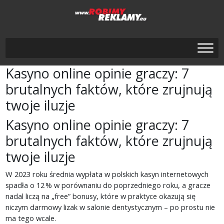
Kasyno online opinie graczy: 7
brutalnych faktów, które zrujnują
twoje iluzje
Kasyno online opinie graczy: 7
brutalnych faktów, które zrujnują
twoje iluzje
W 2023 roku średnia wypłata w polskich kasyn internetowych
spadła o 12 % w porównaniu do poprzedniego roku, a gracze
nadal liczą na „free” bonusy, które w praktyce okazują się
niczym darmowy lizak w salonie dentystycznym – po prostu nie
ma tego wcale.