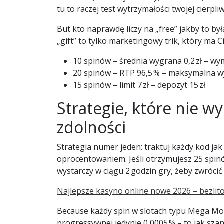
tu to raczej test wytrzymałości twojej cierpli
But kto naprawdę liczy na „free” jakby to by
„gift” to tylko marketingowy trik, który ma C
10 spinów – średnia wygrana 0,2 zł – wy
20 spinów – RTP 96,5 % – maksymalna wy
15 spinów – limit 7 zł – depozyt 15 zł
Strategie, które nie 
zdolności
Strategia numer jeden: traktuj każdy kod j
oprocentowaniem. Jeśli otrzymujesz 25 spinów 
wystarczy w ciągu 2 godzin gry, żeby zwrócić 
Najlepsze kasyno online nowe 2026 – bezlit
Because każdy spin w slotach typu Mega 
progressywnej jedynie 0,0005 % – to jak szan