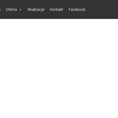
a
Oferta
Realizacje
Kontakt
Facebook