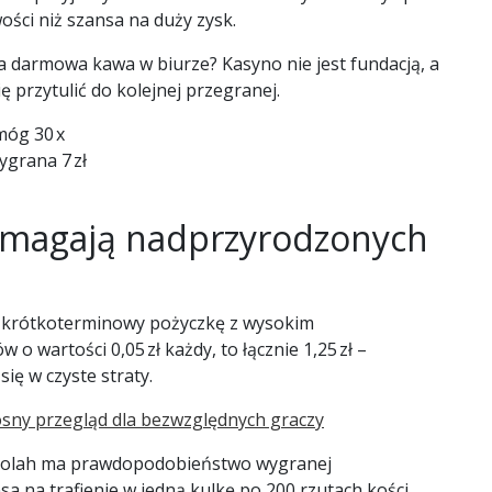
wości niż szansa na duży zysk.
ła darmowa kawa w biurze? Kasyno nie jest fundacją, a
ię przytulić do kolejnej przegranej.
móg 30 x
grana 7 zł
wymagają nadprzyrodzonych
ak krótkoterminowy pożyczkę z wysokim
o wartości 0,05 zł każdy, to łącznie 1,25 zł –
się w czyste straty.
osny przegląd dla bezwzględnych graczy
Moolah ma prawdopodobieństwo wygranej
sa na trafienie w jedną kulkę po 200 rzutach kości.