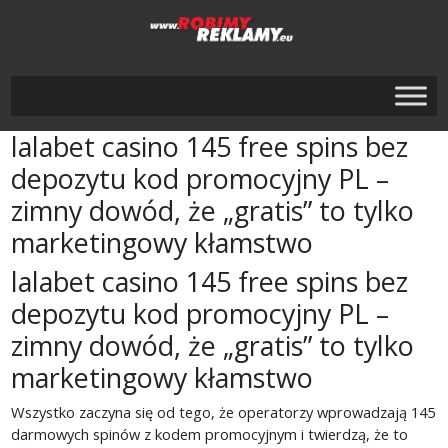
lalabet casino 145 free spins bez
depozytu kod promocyjny PL –
zimny dowód, że „gratis” to tylko
marketingowy kłamstwo
lalabet casino 145 free spins bez
depozytu kod promocyjny PL –
zimny dowód, że „gratis” to tylko
marketingowy kłamstwo
Wszystko zaczyna się od tego, że operatorzy wprowadzają 145
darmowych spinów z kodem promocyjnym i twierdzą, że to