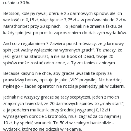
rośnie o 30 %.
Betsson, kolejny rywal, oferuje 25 darmowych spinów, ale ich
wartość to 0,15 zł, więc łącznie 3,75 zł – w porównaniu do 2 zł w
Marathonbet przy 20 spinach. To jednak nie zmienia faktu, że
każdy spin jest po prostu zaproszeniem do dalszych wydatków.
And co z regulaminem? Zawiera punkt mówiący, że „darmowy
spin jest ważny wyłącznie na wybranych grach”. To znaczy, że
jeśli grasz na Starburst, a nie na Book of Dead, twoje 20
spinów może zostać odrzucone, a Ty zostaniesz z niczym.
Because kasyno nie chce, aby gracze uważali te spiny za
prawdziwy bonus, opisuje je jako „VIP” przywilej. Nic bardziej
mylnego – żaden operator nie rozdaje pieniędzy jak w cukierni.
Jednak nie wszyscy gracze są tacy sceptyczni. Jeden z moich
znajomych twierdził, że 20 darmowych spinów to „mały start”,
a ja podałem mu licznik: przy średniej wygranej 0,12 zł i
wymaganym obrocie 5 krotności, musi zagrać za co najmniej
10 zł, by spełnić warunek. To 50 zł w realnym bankrollzie –
wydatek, którego nie odczuli w reklamie.