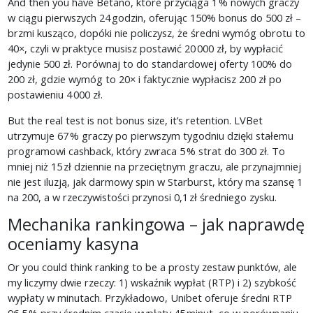
And then you have Betano, które przyciąga 1 % nowych graczy
w ciągu pierwszych 24 godzin, oferując 150% bonus do 500 zł –
brzmi kusząco, dopóki nie policzysz, że średni wymóg obrotu to
40×, czyli w praktyce musisz postawić 20 000 zł, by wypłacić
jedynie 500 zł. Porównaj to do standardowej oferty 100% do
200 zł, gdzie wymóg to 20× i faktycznie wypłacisz 200 zł po
postawieniu 4 000 zł.
But the real test is not bonus size, it’s retention. LVBet
utrzymuje 67 % graczy po pierwszym tygodniu dzięki stałemu
programowi cashback, który zwraca 5 % strat do 300 zł. To
mniej niż 15 zł dziennie na przeciętnym graczu, ale przynajmniej
nie jest iluzją, jak darmowy spin w Starburst, który ma szansę 1
na 200, a w rzeczywistości przynosi 0,1 zł średniego zysku.
Mechanika rankingowa – jak naprawdę
oceniamy kasyna
Or you could think ranking to be a prosty zestaw punktów, ale
my liczymy dwie rzeczy: 1) wskaźnik wypłat (RTP) i 2) szybkość
wypłaty w minutach. Przykładowo, Unibet oferuje średni RTP
96,5 % przy średnim czasie wypłaty 45 minut, co w porównaniu