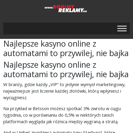
Najlepsze kasyno online z
automatami to przywilej, nie bajka
Najlepsze kasyno online z
automatami to przywilej, nie bajka
W branży, gdzie każdy „VIP” to jedynie wymysł marketingowy,
najważniejsze jest liczenie każdej złotówki, którą wpłyniesz i
wyciągniesz.
Na przykład w Betsson możesz spotkać 3% zwrotu w ciągu
tygodnia, co w porównaniu do 0,5% w niektórych tanich
platformach wygląda jak różnica między wygraną a stratą.
And w Unibet znajdziesz automaty typu Starburst, które