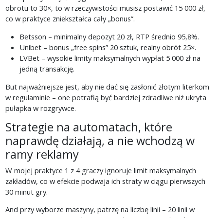
obrotu to 30×, to w rzeczywistości musisz postawić 15 000 zł,
co w praktyce zniekształca cały „bonus”.
Betsson – minimalny depozyt 20 zł, RTP średnio 95,8%.
Unibet – bonus „free spins” 20 sztuk, realny obrót 25×.
LVBet – wysokie limity maksymalnych wypłat 5 000 zł na
jedną transakcję.
But najważniejsze jest, aby nie dać się zasłonić złotym literkom
w regulaminie – one potrafią być bardziej zdradliwe niż ukryta
pułapka w rozgrywce.
Strategie na automatach, które
naprawdę działają, a nie wchodzą w
ramy reklamy
W mojej praktyce 1 z 4 graczy ignoruje limit maksymalnych
zakładów, co w efekcie podwaja ich straty w ciągu pierwszych
30 minut gry.
And przy wyborze maszyny, patrzę na liczbę linii – 20 linii w