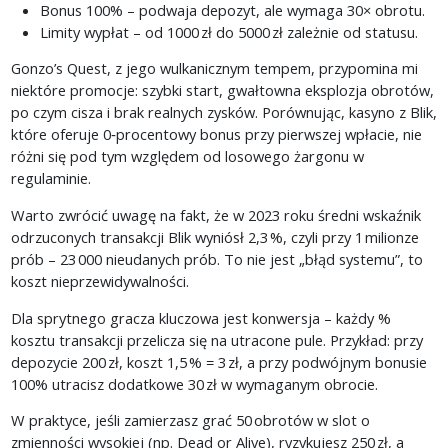
Bonus 100% – podwaja depozyt, ale wymaga 30× obrotu.
Limity wypłat – od 1000 zł do 5000 zł zależnie od statusu.
Gonzo’s Quest, z jego wulkanicznym tempem, przypomina mi
niektóre promocje: szybki start, gwałtowna eksplozja obrotów,
po czym cisza i brak realnych zysków. Porównując, kasyno z Blik,
które oferuje 0‑procentowy bonus przy pierwszej wpłacie, nie
różni się pod tym względem od losowego żargonu w
regulaminie.
Warto zwrócić uwagę na fakt, że w 2023 roku średni wskaźnik
odrzuconych transakcji Blik wyniósł 2,3 %, czyli przy 1 milionze
prób – 23 000 nieudanych prób. To nie jest „błąd systemu”, to
koszt nieprzewidywalności.
Dla sprytnego gracza kluczowa jest konwersja – każdy %
kosztu transakcji przelicza się na utracone pule. Przykład: przy
depozycie 200 zł, koszt 1,5 % = 3 zł, a przy podwójnym bonusie
100% utracisz dodatkowe 30 zł w wymaganym obrocie.
W praktyce, jeśli zamierzasz grać 50 obrotów w slot o
zmienności wysokiej (np. Dead or Alive), ryzykujesz 250 zł, a