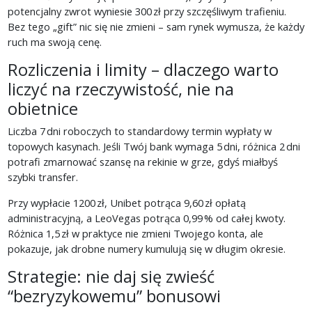
potencjalny zwrot wyniesie 300 zł przy szczęśliwym trafieniu.
Bez tego „gift” nic się nie zmieni – sam rynek wymusza, że każdy
ruch ma swoją cenę.
Rozliczenia i limity – dlaczego warto
liczyć na rzeczywistość, nie na
obietnice
Liczba 7 dni roboczych to standardowy termin wypłaty w
topowych kasynach. Jeśli Twój bank wymaga 5 dni, różnica 2 dni
potrafi zmarnować szansę na rekinie w grze, gdyś miałbyś
szybki transfer.
Przy wypłacie 1200 zł, Unibet potrąca 9,60 zł opłatą
administracyjną, a LeoVegas potrąca 0,99 % od całej kwoty.
Różnica 1,5 zł w praktyce nie zmieni Twojego konta, ale
pokazuje, jak drobne numery kumulują się w długim okresie.
Strategie: nie daj się zwieść
“bezryzykowemu” bonusowi