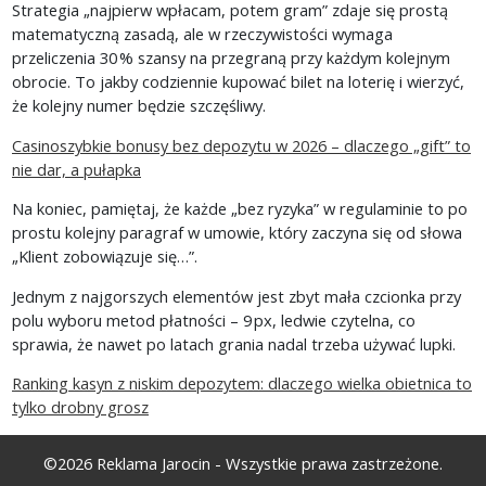
Strategia „najpierw wpłacam, potem gram” zdaje się prostą
matematyczną zasadą, ale w rzeczywistości wymaga
przeliczenia 30 % szansy na przegraną przy każdym kolejnym
obrocie. To jakby codziennie kupować bilet na loterię i wierzyć,
że kolejny numer będzie szczęśliwy.
Casinoszybkie bonusy bez depozytu w 2026 – dlaczego „gift” to
nie dar, a pułapka
Na koniec, pamiętaj, że każde „bez ryzyka” w regulaminie to po
prostu kolejny paragraf w umowie, który zaczyna się od słowa
„Klient zobowiązuje się…”.
Jednym z najgorszych elementów jest zbyt mała czcionka przy
polu wyboru metod płatności – 9 px, ledwie czytelna, co
sprawia, że nawet po latach grania nadal trzeba używać lupki.
Ranking kasyn z niskim depozytem: dlaczego wielka obietnica to
tylko drobny grosz
©2026 Reklama Jarocin - Wszystkie prawa zastrzeżone.