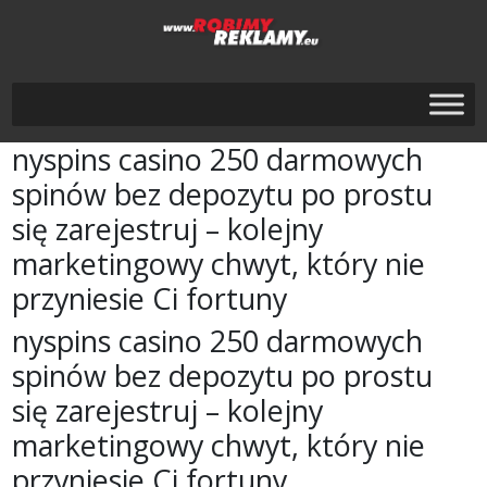
nyspins casino 250 darmowych
spinów bez depozytu po prostu
się zarejestruj – kolejny
marketingowy chwyt, który nie
przyniesie Ci fortuny
nyspins casino 250 darmowych
spinów bez depozytu po prostu
się zarejestruj – kolejny
marketingowy chwyt, który nie
przyniesie Ci fortuny