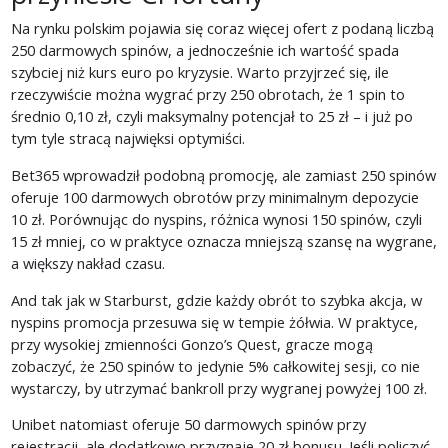
Na rynku polskim pojawia się coraz więcej ofert z podaną liczbą
250 darmowych spinów, a jednocześnie ich wartość spada
szybciej niż kurs euro po kryzysie. Warto przyjrzeć się, ile
rzeczywiście można wygrać przy 250 obrotach, że 1 spin to
średnio 0,10 zł, czyli maksymalny potencjał to 25 zł – i już po
tym tyle stracą najwięksi optymiści.
Bet365 wprowadził podobną promocję, ale zamiast 250 spinów
oferuje 100 darmowych obrotów przy minimalnym depozycie
10 zł. Porównując do nyspins, różnica wynosi 150 spinów, czyli
15 zł mniej, co w praktyce oznacza mniejszą szansę na wygrane,
a większy nakład czasu.
And tak jak w Starburst, gdzie każdy obrót to szybka akcja, w
nyspins promocja przesuwa się w tempie żółwia. W praktyce,
przy wysokiej zmienności Gonzo’s Quest, gracze mogą
zobaczyć, że 250 spinów to jedynie 5% całkowitej sesji, co nie
wystarczy, by utrzymać bankroll przy wygranej powyżej 100 zł.
Unibet natomiast oferuje 50 darmowych spinów przy
rejestracji, ale dodatkowo przyznaje 20 zł bonusu. Jeśli policzyć,