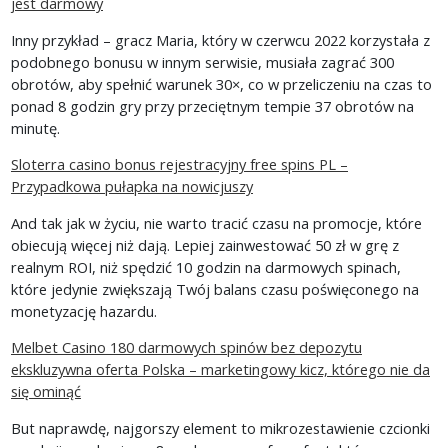
jest darmowy
Inny przykład – gracz Maria, który w czerwcu 2022 korzystała z
podobnego bonusu w innym serwisie, musiała zagrać 300
obrotów, aby spełnić warunek 30×, co w przeliczeniu na czas to
ponad 8 godzin gry przy przeciętnym tempie 37 obrotów na
minutę.
Sloterra casino bonus rejestracyjny free spins PL –
Przypadkowa pułapka na nowicjuszy
And tak jak w życiu, nie warto tracić czasu na promocje, które
obiecują więcej niż dają. Lepiej zainwestować 50 zł w grę z
realnym ROI, niż spędzić 10 godzin na darmowych spinach,
które jedynie zwiększają Twój balans czasu poświęconego na
monetyzację hazardu.
Melbet Casino 180 darmowych spinów bez depozytu
ekskluzywna oferta Polska – marketingowy kicz, którego nie da
się ominąć
But naprawdę, najgorszy element to mikrozestawienie czcionki