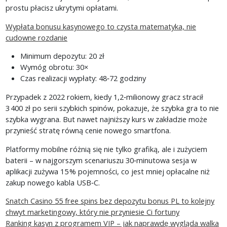
prostu płacisz ukrytymi opłatami.
Wypłata bonusu kasynowego to czysta matematyka, nie
cudowne rozdanie
Minimum depozytu: 20 zł
Wymóg obrotu: 30×
Czas realizacji wypłaty: 48‑72 godziny
Przypadek z 2022 rokiem, kiedy 1,2‑milionowy gracz stracił
3 400 zł po serii szybkich spinów, pokazuje, że szybka gra to nie
szybka wygrana. But nawet najniższy kurs w zakładzie może
przynieść stratę równą cenie nowego smartfona.
Platformy mobilne różnią się nie tylko grafiką, ale i zużyciem
baterii – w najgorszym scenariuszu 30‑minutowa sesja w
aplikacji zużywa 15 % pojemności, co jest mniej opłacalne niż
zakup nowego kabla USB‑C.
Snatch Casino 55 free spins bez depozytu bonus PL to kolejny
chwyt marketingowy, który nie przyniesie Ci fortuny
Ranking kasyn z programem VIP – jak naprawdę wygląda walka