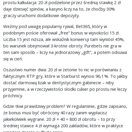
prostu kalkulacja: 20 zł podzielone przez średnią stawkę 2 zł
daje dziesięć spinów, a kasyno liczy na to, że choćby 30%
graczy uruchomi dodatkowe depozyty.
Weźmy pod uwagę popularny rywal, Bet365, który w
podobnym poście oferował „free” bonus w wysokości 15 zł.
Liczba 15 jest niższa, ale wskaźnik konwersji tam wyniósł 45%,
bo warunek obejmował 3‑krotne obroty. Purebets nie gra w
ten sam sposób – liczy na jednorazowy „gift”, a potem odsuwa
się w cień.
Oszustwo numer dwa: 20 zł w żetonie to nic w porównaniu z
faktycznym RTP gry, które w Starburst wynosi 96,1 %. To jakby
dostać darmową lizak w dentystycznym gabinecie – niby
przyjemnie, a w rzeczywistości słodki cukier po prostu nie leczy
próchnicy.
Gdzie tkwi prawdziwy problem? W regulaminie, gdzie zapisano,
że bonus musi być obrócony 40 razy zanim wypłacisz
jakiekolwiek wygrane. 20 zł × 40 = 800 zł obrotu – to przy
średniej stawce 4 zł wymaga 200 zakładów, które w praktyce