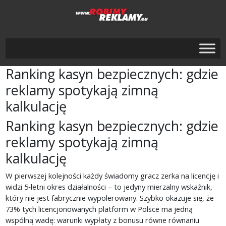
Ranking kasyn bezpiecznych: gdzie
reklamy spotykają zimną
kalkulację
Ranking kasyn bezpiecznych: gdzie
reklamy spotykają zimną
kalkulację
W pierwszej kolejności każdy świadomy gracz zerka na licencję i
widzi 5‑letni okres działalności – to jedyny mierzalny wskaźnik,
który nie jest fabrycznie wypolerowany. Szybko okazuje się, że
73% tych licencjonowanych platform w Polsce ma jedną
wspólną wadę: warunki wypłaty z bonusu równe równaniu