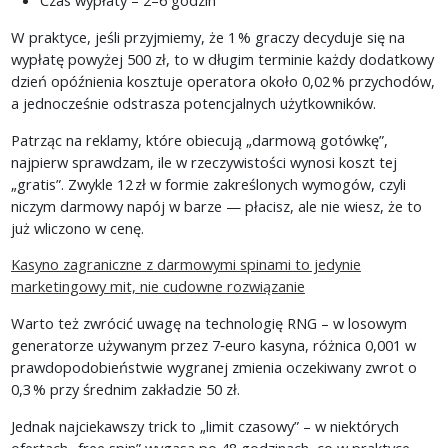
Czas wypłaty – 2–6 godzin
W praktyce, jeśli przyjmiemy, że 1 % graczy decyduje się na
wypłatę powyżej 500 zł, to w długim terminie każdy dodatkowy
dzień opóźnienia kosztuje operatora około 0,02 % przychodów,
a jednocześnie odstrasza potencjalnych użytkowników.
Patrząc na reklamy, które obiecują „darmową gotówkę”,
najpierw sprawdzam, ile w rzeczywistości wynosi koszt tej
„gratis”. Zwykle 12 zł w formie zakreślonych wymogów, czyli
niczym darmowy napój w barze — płacisz, ale nie wiesz, że to
już wliczono w cenę.
Kasyno zagraniczne z darmowymi spinami to jedynie
marketingowy mit, nie cudowne rozwiązanie
Warto też zwrócić uwagę na technologię RNG – w losowym
generatorze używanym przez 7‑euro kasyna, różnica 0,001 w
prawdopodobieństwie wygranej zmienia oczekiwany zwrot o
0,3 % przy średnim zakładzie 50 zł.
Jednak najciekawszy trick to „limit czasowy” – w niektórych
ofertach „free spin” wygasa po 48 godzinach, co w praktyce