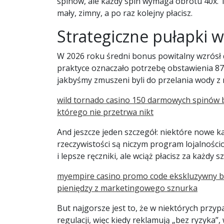
spinów, ale każdy spin wymaga obrotu 40x. T
mały, zimny, a po raz kolejny płacisz.
Strategiczne pułapki 
W 2026 roku średni bonus powitalny wzrósł d
praktyce oznaczało potrzebę obstawienia 875
jakbyśmy zmuszeni byli do przelania wody z 
wild tornado casino 150 darmowych spinów b
którego nie przetrwa nikt
And jeszcze jeden szczegół: niektóre nowe 
rzeczywistości są niczym program lojalnośc
i lepsze ręczniki, ale wciąż płacisz za każdy s
myempire casino promo code ekskluzywny be
pieniędzy z marketingowego sznurka
But najgorsze jest to, że w niektórych przy
regulacji, więc kiedy reklamują „bez ryzyka”,