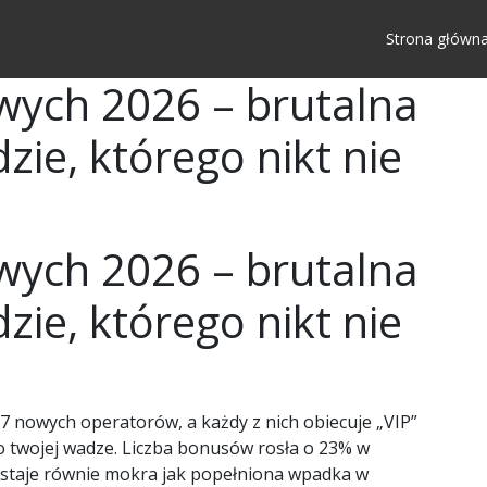
Strona główn
wych 2026 – brutalna
ie, którego nikt nie
wych 2026 – brutalna
ie, którego nikt nie
7 nowych operatorów, a każdy z nich obiecuje „VIP”
o twojej wadze. Liczba bonusów rosła o 23% w
ostaje równie mokra jak popełniona wpadka w