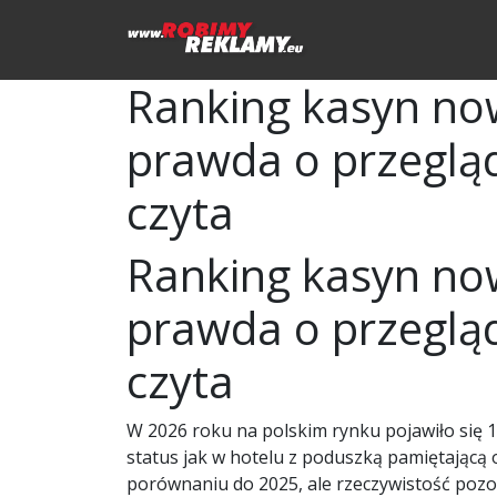
Ranking kasyn no
prawda o przeglądz
czyta
Ranking kasyn no
prawda o przeglądz
czyta
W 2026 roku na polskim rynku pojawiło się 1
status jak w hotelu z poduszką pamiętającą 
porównaniu do 2025, ale rzeczywistość poz