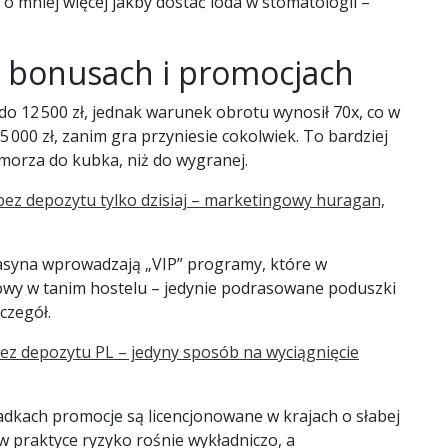
o mniej więcej jakby dostać loda w stomatologii –
w bonusach i promocjach
o 12 500 zł, jednak warunek obrotu wynosił 70x, co w
 000 zł, zanim gra przyniesie cokolwiek. To bardziej
morza do kubka, niż do wygranej.
ez depozytu tylko dzisiaj – marketingowy huragan,
kasyna wprowadzają „VIP” programy, które w
iowy w tanim hostelu – jedynie podrasowane poduszki
zczegół.
z depozytu PL – jedyny sposób na wyciągnięcie
padkach promocje są licencjonowane w krajach o słabej
 w praktyce ryzyko rośnie wykładniczo, a