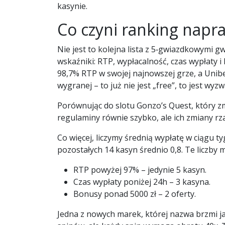
kasynie.
Co czyni ranking nap
Nie jest to kolejna lista z 5‑gwiazdkowymi g
wskaźniki: RTP, wypłacalność, czas wypłaty i
98,7% RTP w swojej najnowszej grze, a Unibe
wygranej – to już nie jest „free”, to jest wyzw
Porównując do slotu Gonzo’s Quest, który zm
regulaminy równie szybko, ale ich zmiany r
Co więcej, liczymy średnią wypłatę w ciągu t
pozostałych 14 kasyn średnio 0,8. Te liczby m
RTP powyżej 97% – jedynie 5 kasyn.
Czas wypłaty poniżej 24h – 3 kasyna.
Bonusy ponad 5000 zł – 2 oferty.
Jedna z nowych marek, której nazwa brzmi 