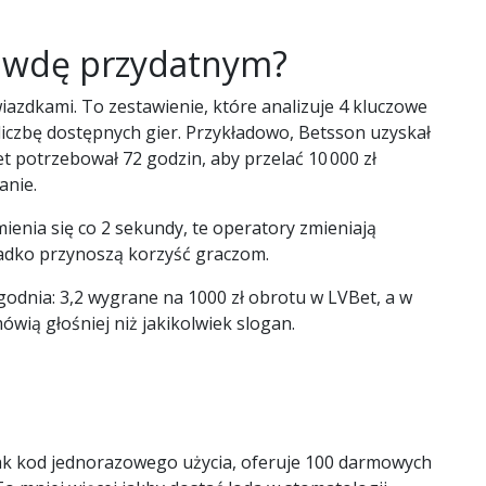
rawdę przydatnym?
wiazdkami. To zestawienie, które analizuje 4 kluczowe
 liczbę dostępnych gier. Przykładowo, Betsson uzyskał
t potrzebował 72 godzin, aby przelać 10 000 zł
anie.
ienia się co 2 sekundy, te operatory zmieniają
zadko przynoszą korzyść graczom.
ygodnia: 3,2 wygrane na 1000 zł obrotu w LVBet, a w
ówią głośniej niż jakikolwiek slogan.
jak kod jednorazowego użycia, oferuje 100 darmowych