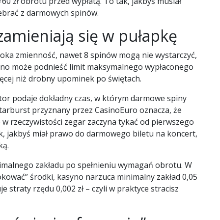
 ≈ 60 zł obrotu przed wypłatą. To tak, jakbyś musiał
debrać z darmowych spinów.
amieniają się w pułapkę
soka zmienność, nawet 8 spinów mogą nie wystarczyć,
asyno może podnieść limit maksymalnego wypłaconego
ięcej niż drobny upominek po świętach.
ator podaje dokładny czas, w którym darmowe spiny
Starburst przyznany przez CasinoEuro oznacza, że
ale w rzeczywistości zegar zaczyna tykać od pierwszego
k, jakbyś miał prawo do darmowego biletu na koncert,
ką.
inimalnego zakładu po spełnieniu wymagań obrotu. W
lokować” środki, kasyno narzuca minimalny zakład 0,05
e straty rzędu 0,002 zł – czyli w praktyce stracisz