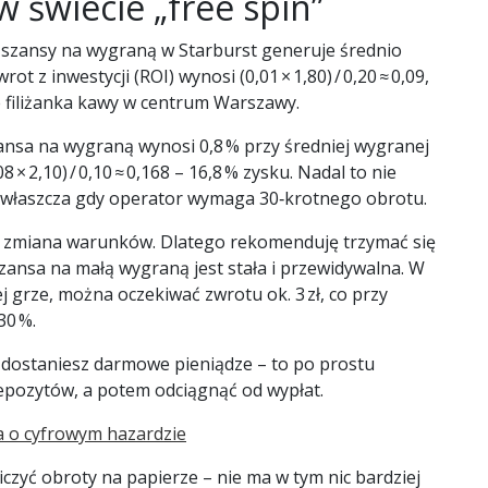
w świecie „free spin”
% szansy na wygraną w Starburst generuje średnio
rot z inwestycji (ROI) wynosi (0,01 × 1,80) / 0,20 ≈ 0,09,
uje filiżanka kawy w centrum Warszawy.
zansa na wygraną wynosi 0,8 % przy średniej wygranej
8 × 2,10) / 0,10 ≈ 0,168 – 16,8 % zysku. Nadal to nie
zwłaszcza gdy operator wymaga 30‑krotnego obrotu.
est zmiana warunków. Dlatego rekomenduję trzymać się
 szansa na małą wygraną jest stała i przewidywalna. W
 grze, można oczekiwać zwrotu ok. 3 zł, co przy
30 %.
e dostaniesz darmowe pieniądze – to po prostu
epozytów, a potem odciągnąć od wypłat.
 o cyfrowym hazardzie
liczyć obroty na papierze – nie ma w tym nic bardziej