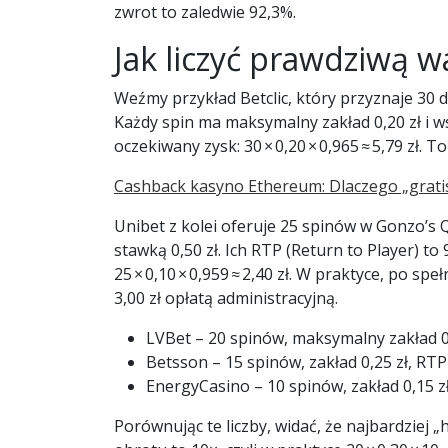
zwrot to zaledwie 92,3%.
Jak liczyć prawdziwą
Weźmy przykład Betclic, który przyznaje 30 
Każdy spin ma maksymalny zakład 0,20 zł i ws
oczekiwany zysk: 30 × 0,20 × 0,965 ≈ 5,79 zł. T
Cashback kasyno Ethereum: Dlaczego „gratis
Unibet z kolei oferuje 25 spinów w Gonzo’s
stawką 0,50 zł. Ich RTP (Return to Player) t
25 × 0,10 × 0,959 ≈ 2,40 zł. W praktyce, po s
3,00 zł opłatą administracyjną.
LVBet – 20 spinów, maksymalny zakład 0
Betsson – 15 spinów, zakład 0,25 zł, RT
EnergyCasino – 10 spinów, zakład 0,15 z
Porównując te liczby, widać, że najbardziej 