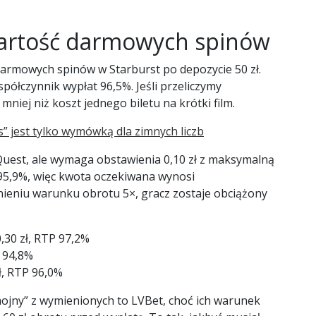
 wartość darmowych spinów
darmowych spinów w Starburst po depozycie 50 zł.
półczynnik wypłat 96,5%. Jeśli przeliczymy
o mniej niż koszt jednego biletu na krótki film.
” jest tylko wymówką dla zimnych liczb
 Quest, ale wymaga obstawienia 0,10 zł z maksymalną
o 95,9%, więc kwota oczekiwana wynosi
pełnieniu warunku obrotu 5×, gracz zostaje obciążony
,30 zł, RTP 97,2%
P 94,8%
ł, RTP 96,0%
„hojny” z wymienionych to LVBet, choć ich warunek