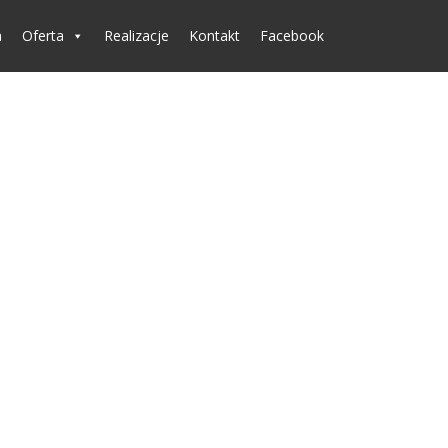
a
Oferta
Realizacje
Kontakt
Facebook