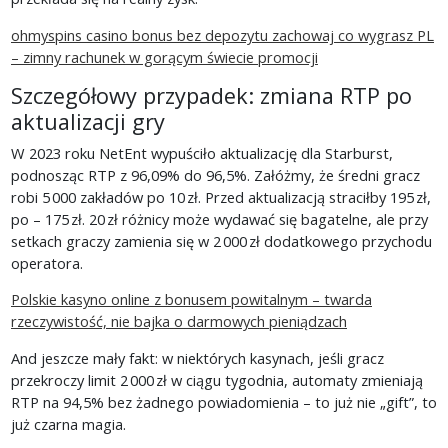
ohmyspins casino bonus bez depozytu zachowaj co wygrasz PL
– zimny rachunek w gorącym świecie promocji
Szczegółowy przypadek: zmiana RTP po
aktualizacji gry
W 2023 roku NetEnt wypuściło aktualizację dla Starburst,
podnosząc RTP z 96,09% do 96,5%. Załóżmy, że średni gracz
robi 5 000 zakładów po 10 zł. Przed aktualizacją straciłby 195 zł,
po – 175 zł. 20 zł różnicy może wydawać się bagatelne, ale przy
setkach graczy zamienia się w 2 000 zł dodatkowego przychodu
operatora.
Polskie kasyno online z bonusem powitalnym – twarda
rzeczywistość, nie bajka o darmowych pieniądzach
And jeszcze mały fakt: w niektórych kasynach, jeśli gracz
przekroczy limit 2 000 zł w ciągu tygodnia, automaty zmieniają
RTP na 94,5% bez żadnego powiadomienia – to już nie „gift”, to
już czarna magia.