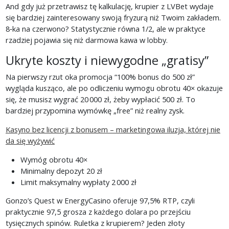
And gdy już przetrawisz tę kalkulację, krupier z LVBet wydaje
się bardziej zainteresowany swoją fryzurą niż Twoim zakładem.
8‑ka na czerwono? Statystycznie równa 1/2, ale w praktyce
rzadziej pojawia się niż darmowa kawa w lobby.
Ukryte koszty i niewygodne „gratisy”
Na pierwszy rzut oka promocja “100% bonus do 500 zł”
wygląda kusząco, ale po odliczeniu wymogu obrotu 40× okazuje
się, że musisz wygrać 20 000 zł, żeby wypłacić 500 zł. To
bardziej przypomina wymówkę „free” niż realny zysk.
Kasyno bez licencji z bonusem – marketingowa iluzja, której nie
da się wyżywić
Wymóg obrotu 40×
Minimalny depozyt 20 zł
Limit maksymalny wypłaty 2 000 zł
Gonzo’s Quest w EnergyCasino oferuje 97,5% RTP, czyli
praktycznie 97,5 grosza z każdego dolara po przejściu
tysięcznych spinów. Ruletka z krupierem? Jeden złoty