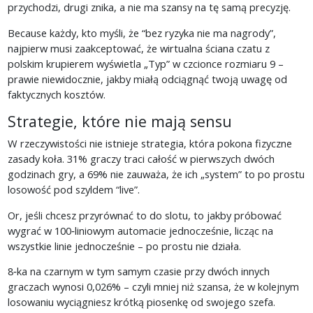
przychodzi, drugi znika, a nie ma szansy na tę samą precyzję.
Because każdy, kto myśli, że “bez ryzyka nie ma nagrody”,
najpierw musi zaakceptować, że wirtualna ściana czatu z
polskim krupierem wyświetla „Typ” w czcionce rozmiaru 9 –
prawie niewidocznie, jakby miałą odciągnąć twoją uwagę od
faktycznych kosztów.
Strategie, które nie mają sensu
W rzeczywistości nie istnieje strategia, która pokona fizyczne
zasady koła. 31% graczy traci całość w pierwszych dwóch
godzinach gry, a 69% nie zauważa, że ich „system” to po prostu
losowość pod szyldem “live”.
Or, jeśli chcesz przyrównać to do slotu, to jakby próbować
wygrać w 100‑liniowym automacie jednocześnie, licząc na
wszystkie linie jednocześnie – po prostu nie działa.
8‑ka na czarnym w tym samym czasie przy dwóch innych
graczach wynosi 0,026% – czyli mniej niż szansa, że w kolejnym
losowaniu wyciągniesz krótką piosenkę od swojego szefa.