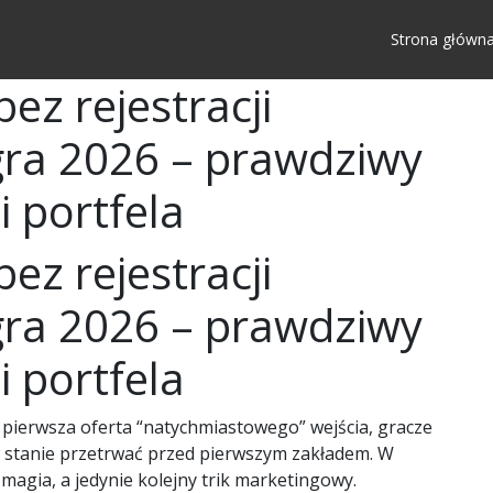
Strona główn
ez rejestracji
ra 2026 – prawdziwy
i portfela
ez rejestracji
ra 2026 – prawdziwy
i portfela
 pierwsza oferta “natychmiastowego” wejścia, gracze
ą w stanie przetrwać przed pierwszym zakładem. W
magia, a jedynie kolejny trik marketingowy.