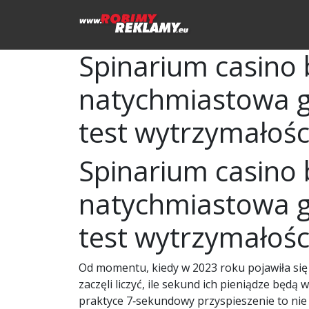
Spinarium casino b
natychmiastowa g
test wytrzymałośc
Spinarium casino b
natychmiastowa g
test wytrzymałośc
Od momentu, kiedy w 2023 roku pojawiła się
zaczęli liczyć, ile sekund ich pieniądze będ
praktyce 7‑sekundowy przyspieszenie to nie 