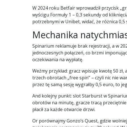
W 2024 roku Betfair wprowadził przycisk „gra
wyścigu Formuły 1 – 0,3 sekundy od kliknięc
potrzebnymi w Unibet, widać, że różnica 0,
Mechanika natychmias
Spinarium reklamuje brak rejestracji, a w 20
jednoczesnych połączeń, co brzmi imponująco
oczekiwania na wypłatę.
Weźmy przykład: gracz wpisuje kwotę 50 zł, a
trzech obrotach „free spin” – czyli nic nie w
przez tę samą sesję wygrałby 0,5 euro, to je
And kolejny punkt: slot Starburst w Spinar
obrotów na minutę, gracze tracą przeciętnie 
płacił za każde otwarcie drzwi.
Or porównajmy Gonzo’s Quest, gdzie wolniejs