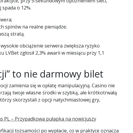
praktyce, przy 5‑sekundowym opóźnieniem sieci,
j spada o 12%.
rwera;
h spinów na realne pieniądze;
wszą stratą.
 wysokie obciążenie serwera zwiększa ryzyko
 LVBet zgłosił 2,3% awarii w miesiącu przy 1,1
ji” to nie darmowy bilet
mocji zamienia się w opłatę manipulacyjną. Casino nie
rzają twoje własne środki w szybką, ale krótkotrwałą
órzy skorzystali z opcji natychmiastowej gry,
ins PL – Przypadkowa pułapka na nowicjuszy
fikacji tożsamości po wypłacie, co w praktyce oznacza