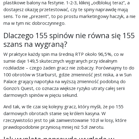
plastikowe balony na festynie. 1‑2‑3, kliknij „odblokuj teraz”, a
dostajesz okazję przetestować, czy te spiny naprawdę mają
sens. To nie „prezent”, to po prostu marketingowy haczyk, a nie
ma w tym nic dobroczynnego.
Dlaczego 155 spinów nie równa się 155
szans na wygraną?
W praktyce każdy spin ma średnią RTP około 96,5 %, co w
sumie daje 149,5 skutecznych wygranych przy idealnym
rozkładzie – czego żaden gracz nie zobaczy. Porównajmy to do
100 obrotów w Starburst, gdzie zmienność jest niska, a w Sun
Palace grający napotyka na wyższą zmienność podobną do
Gonzo’s Quest, co oznacza większe ryzyko utraty całej serii
darmowych spinów w pięciu sekund.
And tak, w tle czai się kolejny gracz, który myśli, że po 155
darmowych obrotach stanie się królem kasyna. W
rzeczywistości jest to jak zainwestowanie 10 zł w losy, które
prawdopodobnie przyniosą mniej niż 5 zł zwrotu.