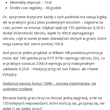
Minimalny depozyt – 10 zł
Średni czas wypłaty – 60 godzin
Or, spojrzenie krytyczne: każdy z tych punktów ma swoją logikę,
ale w praktyce gracz płaci podwójnym kosztem – najpierw za
czas, potem za emocje. Gdybyś wyliczył 155 spinów po 0,20 zł i
dodał 30‑krotność obrotu, wynik to 930 zł wymaganego
obrotu, czyli w sumie prawie dziewięćset złotych w grach, które
mają szansę dać zwrot poniżej 100 zł.
And jeszcze jeden przykład: w William Hill podobna promocja
może dać 100 spinów przy RTP 97 % i wymogu obrotu 20 x, co
w praktyce oznacza 2 000 zł wymogu przy maksymalnym
zakładzie 0,25 zł – mniejszy próg niż Sun Palace, ale równie
irytujący.
Najlepsze kasyno bonus 100% – surowa matematyka, nie
cudowne rozdanie
Because każdy gracz liczy na chociaż jedną wygraną, a nie na
155 kolejnych niepowodzeń, które kończą się „przyznaj się, nie
wylał Ci się żaden grosz”.