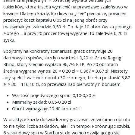
sensie charytatywnym – to raczej wypłata wirtualnych
cukierków, którą trzeba wymienić na prawdziwe szaleństwo w
kasynie. Dlatego każdy, kto liczy na „free” pieniądze, powinien
przeliczyć koszt kapitału 0,05 zł na jedną obrót przy
maksymalnym zakładzie 0,50 zł. To daje 10 obrotów za jednego
złotego – a przy 20 procentowej wygranej to zaledwie 0,20 zł
zysku.
Spójrzmy na konkretny scenariusz: gracz otrzymuje 20
darmowych spinów, każdy o wartości 0,20 zł. Gra w Raging
Rhino, który średnio wypłaca 96,7% RTP. Po 20 obrotach
średnia wygrana wynosi 20 × 0,20 zł × 0,967 ≈ 3,87 zł. Niestety,
aby spełnić warunek obrotu 30‑krotnego, trzeba postawić 3,87
zł × 30 = 116,10 zł, co przeważa nad pierwotnym bonusem.
Wartość pojedynczego spinu: 0,10‑0,30 zł
Minimalny zakład: 0,05‑0,20 zł
Obrót wymagany: 20‑40‑krotności
W praktyce każdy doświadczony gracz wie, że wolumen obrotu
to nie tylko liczba zakładów, ale i ich tempo. Porównując szybki,
6‑sekundowy spin w Starburst do wolno rozwijającego się