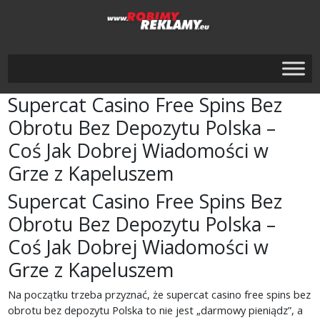
Supercat Casino Free Spins Bez
Obrotu Bez Depozytu Polska –
Coś Jak Dobrej Wiadomości w
Grze z Kapeluszem
Supercat Casino Free Spins Bez
Obrotu Bez Depozytu Polska –
Coś Jak Dobrej Wiadomości w
Grze z Kapeluszem
Na początku trzeba przyznać, że supercat casino free spins bez
obrotu bez depozytu Polska to nie jest „darmowy pieniądz”, a