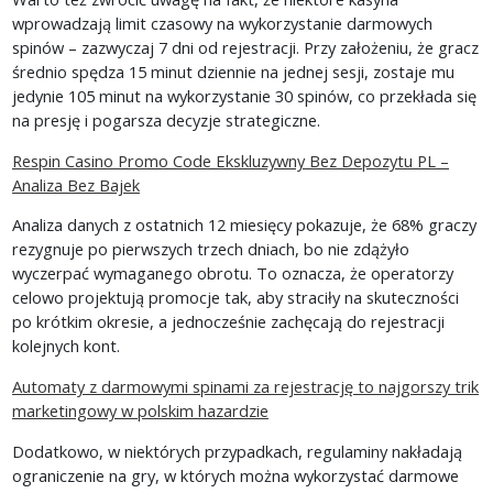
wprowadzają limit czasowy na wykorzystanie darmowych
spinów – zazwyczaj 7 dni od rejestracji. Przy założeniu, że gracz
średnio spędza 15 minut dziennie na jednej sesji, zostaje mu
jedynie 105 minut na wykorzystanie 30 spinów, co przekłada się
na presję i pogarsza decyzje strategiczne.
Respin Casino Promo Code Ekskluzywny Bez Depozytu PL –
Analiza Bez Bajek
Analiza danych z ostatnich 12 miesięcy pokazuje, że 68% graczy
rezygnuje po pierwszych trzech dniach, bo nie zdążyło
wyczerpać wymaganego obrotu. To oznacza, że operatorzy
celowo projektują promocje tak, aby straciły na skuteczności
po krótkim okresie, a jednocześnie zachęcają do rejestracji
kolejnych kont.
Automaty z darmowymi spinami za rejestrację to najgorszy trik
marketingowy w polskim hazardzie
Dodatkowo, w niektórych przypadkach, regulaminy nakładają
ograniczenie na gry, w których można wykorzystać darmowe