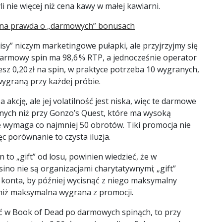
li nie więcej niż cena kawy w małej kawiarni.
talna prawda o „darmowych” bonusach
isy” niczym marketingowe pułapki, ale przyjrzyjmy się
 darmowy spin ma 98,6 % RTP, a jednocześnie operator
jesz 0,20 zł na spin, w praktyce potrzeba 10 wygranych,
wygraną przy każdej próbie.
 akcję, ale jej volatilność jest niska, więc te darmowe
anych niż przy Gonzo’s Quest, które ma wysoką
ale wymaga co najmniej 50 obrotów. Tiki promocja nie
ęc porównanie to czysta iluzja.
 to „gift” od losu, powinien wiedzieć, że w
sino nie są organizacjami charytatywnymi; „gift”
 konta, by później wycisnąć z niego maksymalny
ej niż maksymalna wygrana z promocji.
rać w Book of Dead po darmowych spinąch, to przy