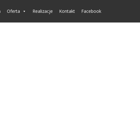
a
Oferta
Realizacje
Kontakt
Facebook