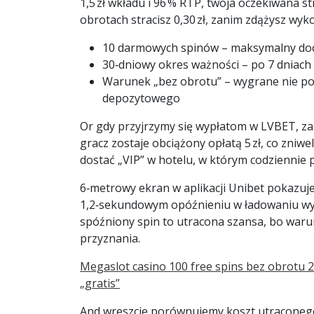
1,5 zł wkładu i 96 % RTP, twoja oczekiwana st
obrotach stracisz 0,30 zł, zanim zdążysz wyko
10 darmowych spinów – maksymalny doc
30‑dniowy okres ważności – po 7 dniac
Warunek „bez obrotu” – wygrane nie podl
depozytowego
Or gdy przyjrzymy się wypłatom w LVBET, zau
gracz zostaje obciążony opłatą 5 zł, co zniw
dostać „VIP” w hotelu, w którym codziennie
6‑metrowy ekran w aplikacji Unibet pokazuj
1,2‑sekundowym opóźnieniu w ładowaniu wyni
spóźniony spin to utracona szansa, bo war
przyznania.
Megaslot casino 100 free spins bez obrotu 
„gratis”
And wreszcie porównujemy koszt utraconego 