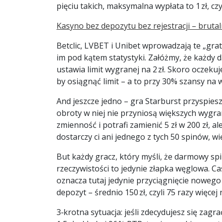
pięciu takich, maksymalna wypłata to 1 zł, czy
Kasyno bez depozytu bez rejestracji – bru
Betclic, LVBET i Unibet wprowadzają te „grat
im pod kątem statystyki. Załóżmy, że każdy
ustawia limit wygranej na 2 zł. Skoro oczeku
by osiągnąć limit – a to przy 30% szansy na 
And jeszcze jedno – gra Starburst przyspiesza
obroty w niej nie przyniosą większych wygr
zmienność i potrafi zamienić 5 zł w 200 zł, 
dostarczy ci ani jednego z tych 50 spinów, wi
But każdy gracz, który myśli, że darmowy spin
rzeczywistości to jedynie złapka węglowa. Ca
oznacza tutaj jedynie przyciągnięcie nowego
depozyt – średnio 150 zł, czyli 75 razy więc
3‑krotna sytuacja: jeśli zdecydujesz się zag