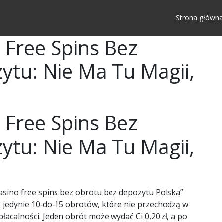
Strona główn
o Free Spins Bez
tu: Nie Ma Tu Magii,
o Free Spins Bez
tu: Nie Ma Tu Magii,
casino free spins bez obrotu bez depozytu Polska”
 to jedynie 10‑do‑15 obrotów, które nie przechodzą w
acalności. Jeden obrót może wydać Ci 0,20 zł, a po