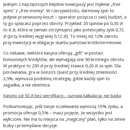
Jednym z najczęstszych błędów nowicjuszy jest mylenie „free
spins” z „free money”. W rzeczywistości, darmowy spin to
jedynie przeniesiony koszt – operator pożycza ci swój budżet, a
ty go spłacasz poprzez obroty. Przykład: 20 spinów po 0,30 zł
to 6 zł, które w zamian otrzymujesz jako potencjalny zysk 0,72
zł (przy średniej wygranej 0,12 zł). To mniej niż 12% zwrotu
przy inwestycji w obligacje skarbu państwa krótkoterminowe.
Co ciekawe, niektóre kasyna oferują „gift” w postaci
bonusowych kredytów, ale wymagają one 50‑krotnego obrotu.
W praktyce to 250 zł przy średniej stawce 0,20 zł za spin. Dla
porównania, gra w Gonzo’s Quest przy średniej zmienności
2,5%, wymusza podobną strategię, gdzie każdy spin to
zagadka, a nie obietnica.
Kasyno od 50 zł bez weryfikacji – surowa kalkulacja, nie bajka
Podsumowując, jeśli twoje oczekiwania wynoszą 10 % zysku, a
promocja oferuje 0,5 % – masz pojęcie, że wszystko jest
wyliczone. Nie ma tu miejsca na „magiczny” plan, tylko na zimne
liczby i przemyślane decyzje.