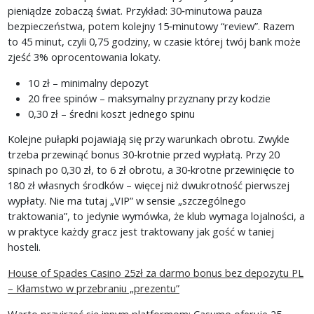
pieniądze zobaczą świat. Przykład: 30‑minutowa pauza
bezpieczeństwa, potem kolejny 15‑minutowy “review”. Razem
to 45 minut, czyli 0,75 godziny, w czasie której twój bank może
zjeść 3% oprocentowania lokaty.
10 zł – minimalny depozyt
20 free spinów – maksymalny przyznany przy kodzie
0,30 zł – średni koszt jednego spinu
Kolejne pułapki pojawiają się przy warunkach obrotu. Zwykle
trzeba przewinąć bonus 30‑krotnie przed wypłatą. Przy 20
spinach po 0,30 zł, to 6 zł obrotu, a 30‑krotne przewinięcie to
180 zł własnych środków – więcej niż dwukrotność pierwszej
wypłaty. Nie ma tutaj „VIP” w sensie „szczególnego
traktowania”, to jedynie wymówka, że klub wymaga lojalności, a
w praktyce każdy gracz jest traktowany jak gość w taniej
hosteli.
House of Spades Casino 25zł za darmo bonus bez depozytu PL
– Kłamstwo w przebraniu „prezentu”
Warto przyjrzeć się innym platformom: Casumo oferuje 25