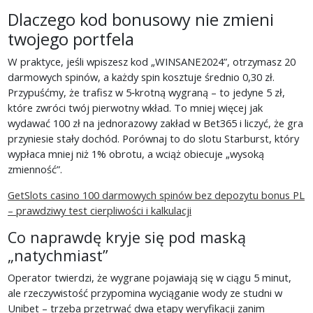
Dlaczego kod bonusowy nie zmieni
twojego portfela
W praktyce, jeśli wpiszesz kod „WINSANE2024”, otrzymasz 20
darmowych spinów, a każdy spin kosztuje średnio 0,30 zł.
Przypuśćmy, że trafisz w 5‑krotną wygraną – to jedyne 5 zł,
które zwróci twój pierwotny wkład. To mniej więcej jak
wydawać 100 zł na jednorazowy zakład w Bet365 i liczyć, że gra
przyniesie stały dochód. Porównaj to do slotu Starburst, który
wypłaca mniej niż 1% obrotu, a wciąż obiecuje „wysoką
zmienność”.
GetSlots casino 100 darmowych spinów bez depozytu bonus PL
– prawdziwy test cierpliwości i kalkulacji
Co naprawdę kryje się pod maską
„natychmiast”
Operator twierdzi, że wygrane pojawiają się w ciągu 5 minut,
ale rzeczywistość przypomina wyciąganie wody ze studni w
Unibet – trzeba przetrwać dwa etapy weryfikacji zanim