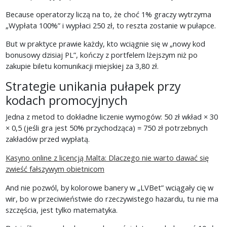
Because operatorzy liczą na to, że choć 1% graczy wytrzyma
„Wypłata 100%” i wypłaci 250 zł, to reszta zostanie w pułapce.
But w praktyce prawie każdy, kto wciągnie się w „nowy kod
bonusowy dzisiaj PL”, kończy z portfelem lżejszym niż po
zakupie biletu komunikacji miejskiej za 3,80 zł.
Strategie unikania pułapek przy
kodach promocyjnych
Jedna z metod to dokładne liczenie wymogów: 50 zł wkład × 30
× 0,5 (jeśli gra jest 50% przychodząca) = 750 zł potrzebnych
zakładów przed wypłatą.
Kasyno online z licencją Malta: Dlaczego nie warto dawać się
zwieść fałszywym obietnicom
And nie pozwól, by kolorowe banery w „LVBet” wciągały cię w
wir, bo w przeciwieństwie do rzeczywistego hazardu, tu nie ma
szczęścia, jest tylko matematyka.