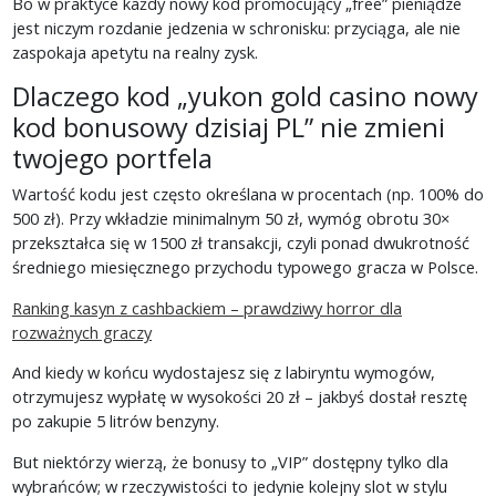
Bo w praktyce każdy nowy kod promocujący „free” pieniądze
jest niczym rozdanie jedzenia w schronisku: przyciąga, ale nie
zaspokaja apetytu na realny zysk.
Dlaczego kod „yukon gold casino nowy
kod bonusowy dzisiaj PL” nie zmieni
twojego portfela
Wartość kodu jest często określana w procentach (np. 100% do
500 zł). Przy wkładzie minimalnym 50 zł, wymóg obrotu 30×
przekształca się w 1500 zł transakcji, czyli ponad dwukrotność
średniego miesięcznego przychodu typowego gracza w Polsce.
Ranking kasyn z cashbackiem – prawdziwy horror dla
rozważnych graczy
And kiedy w końcu wydostajesz się z labiryntu wymogów,
otrzymujesz wypłatę w wysokości 20 zł – jakbyś dostał resztę
po zakupie 5 litrów benzyny.
But niektórzy wierzą, że bonusy to „VIP” dostępny tylko dla
wybrańców; w rzeczywistości to jedynie kolejny slot w stylu